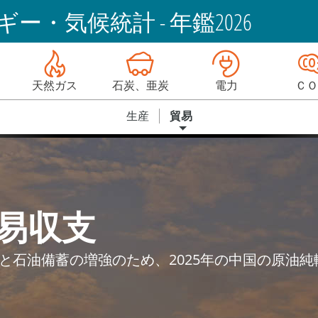
ー・気候統計 - 年鑑2026
天然ガス
石炭、亜炭
電力
ＣＯ
生産
貿易
易収支
と石油備蓄の増強のため、2025年の中国の原油純