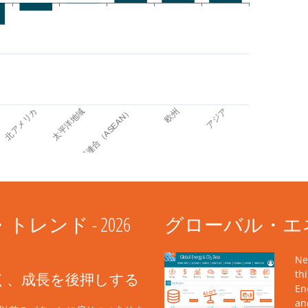
ンド - 2026
グローバル・エネ
Ne
th
く、成長を後押しする
En
an