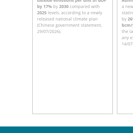
dioxide emissions per unit of GDP
Admin
by 17%
by
2030
compared with
a new
2025
levels, according to a newly
stati
released national climate plan
by
2
(Chinese government statement,
bcm/
29/07/2026).
the l
any e
14/07