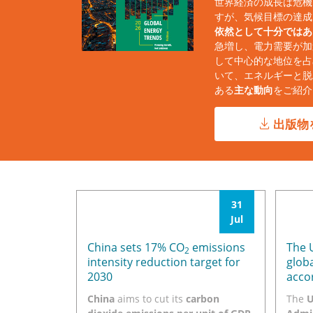
世界経済の成長は危機
すが、気候目標の達成
依然として十分ではあ
急増し、電力需要が加
して中心的な地位を占め
いて、エネルギーと脱
ある
主な動向
をご紹介
出版物
31
Jul
China sets 17% CO
emissions
The 
2
intensity reduction target for
glob
2030
acco
China
aims to cut its
carbon
The
U