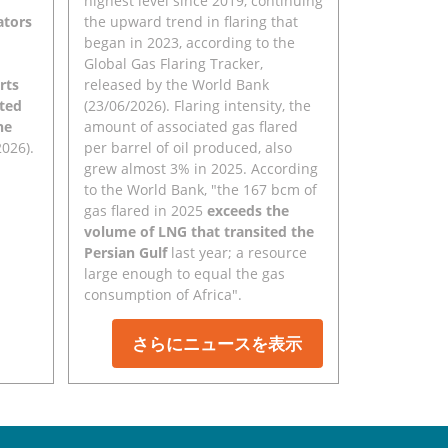
highest level since 2019, continuing
ators
the upward trend in flaring that
began in 2023, according to the
Global Gas Flaring Tracker,
rts
released by the World Bank
ted
(23/06/2026). Flaring intensity, the
he
amount of associated gas flared
2026).
per barrel of oil produced, also
grew almost 3% in 2025. According
to the World Bank, "the 167 bcm of
gas flared in 2025
exceeds the
volume of LNG that transited the
Persian Gulf
last year; a resource
large enough to equal the gas
consumption of Africa".
さらにニュースを表示