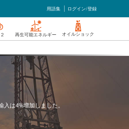
用語集
ログイン/登録
オイルショック
２
再生可能エネルギー
輸入は4%増加しました。