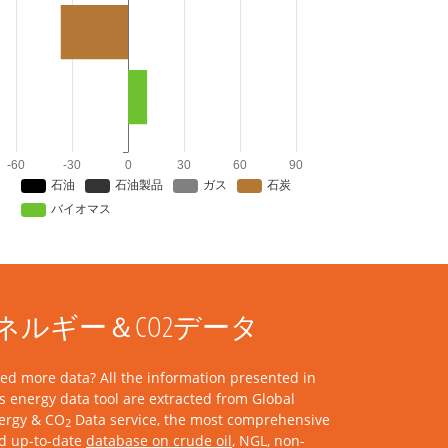
ルギー＆CO2データ
ed more data? All the information presented in
is energy data tool are extracted from Global
ergy & CO
Data service, the most comprehensive
2
d up-to-date
database on crude oil
, NGL, non-