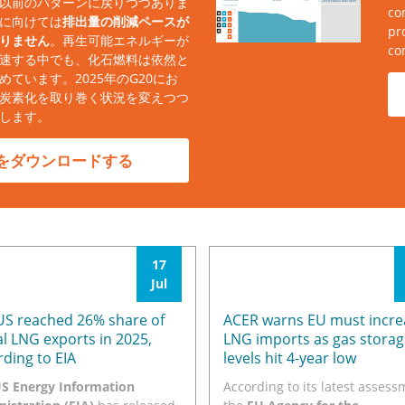
以前のパターンに戻りつつありま
co
に向けては
排出量の削減ペースが
pr
りません
。再生可能エネルギーが
co
速する中でも、化石燃料は依然と
ています。2025年のG20にお
炭素化を取り巻く状況を変えつつ
します。
をダウンロードする
17
Jul
US reached 26% share of
ACER warns EU must incre
al LNG exports in 2025,
LNG imports as gas storag
rding to EIA
levels hit 4-year low
S Energy Information
According to its latest assess