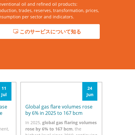
nventional oil and refined oil products:
oduction, trades, reserves, transformation, prices,
nsumption per sector and indicators.
このサービスについて知る
11
24
Jul
Jun
ase
Global gas flare volumes rose
e
by 6% in 2025 to 167 bcm
In 2025,
global gas flaring volumes
ment,
rose by 6% to 167 bcm
, the