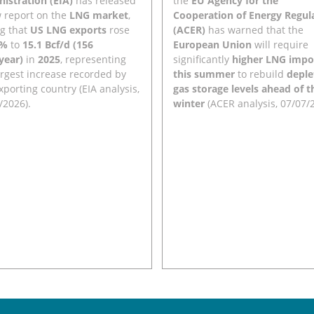
istration (EIA)
has released
the
EU Agency for the
 report on the
LNG market
,
Cooperation of Energy Regul
ng that
US LNG exports
rose
(ACER)
has warned that the
6%
to
15.1 Bcf/d (156
European Union
will require
year)
in
2025
, representing
significantly
higher LNG impo
argest increase recorded by
this summer
to rebuild
deple
xporting country (EIA analysis,
gas storage levels ahead of t
/2026).
winter
(ACER analysis, 07/07/